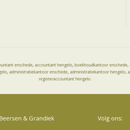
ountant enschede
,
accountant hengelo
,
boekhoudkantoor enschede
,
gelo
,
administratiekantoor enschede
,
administratiekantoor hengelo
,
a
registeraccountant hengelo
.
Beersen & Grandiek
Volg ons: