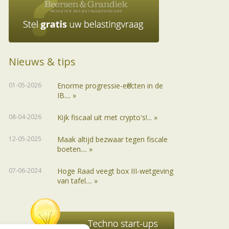
Nieuws & tips
01-05-2026
Enorme progressie-effecten in de
IB.... »
08-04-2026
Kijk fiscaal uit met crypto's!... »
12-05-2025
Maak altijd bezwaar tegen fiscale
boeten.... »
07-06-2024
Hoge Raad veegt box III-wetgeving
van tafel.... »