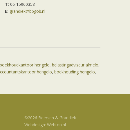
T:
06-15960358
E:
grandiek@bbgob.nl
boekhoudkantoor hengelo
,
belastingadviseur almelo
,
ccountantskantoor hengelo
,
boekhouding hengelo
,
©2026 Beersen & Grandiek
Webdesign: Webton.nl