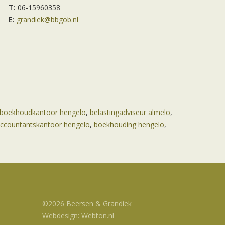
T:
06-15960358
E:
grandiek@bbgob.nl
boekhoudkantoor hengelo
,
belastingadviseur almelo
,
ccountantskantoor hengelo
,
boekhouding hengelo
,
©2026 Beersen & Grandiek
Webdesign: Webton.nl