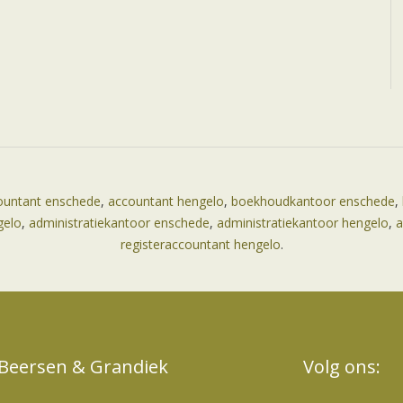
ountant enschede
,
accountant hengelo
,
boekhoudkantoor enschede
,
gelo
,
administratiekantoor enschede
,
administratiekantoor hengelo
,
a
registeraccountant hengelo
.
Beersen & Grandiek
Volg ons: