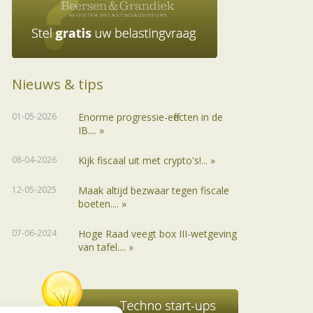
Nieuws & tips
01-05-2026
Enorme progressie-effecten in de
IB.... »
08-04-2026
Kijk fiscaal uit met crypto's!... »
12-05-2025
Maak altijd bezwaar tegen fiscale
boeten.... »
07-06-2024
Hoge Raad veegt box III-wetgeving
van tafel.... »