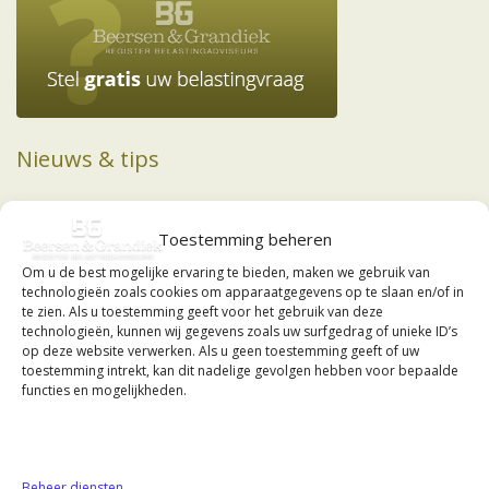
Nieuws & tips
01-05-2026
Enorme progressie-effecten in de IB.... »
Toestemming beheren
08-04-2026
Om u de best mogelijke ervaring te bieden, maken we gebruik van
Kijk fiscaal uit met crypto's!... »
technologieën zoals cookies om apparaatgegevens op te slaan en/of in
te zien. Als u toestemming geeft voor het gebruik van deze
12-05-2025
technologieën, kunnen wij gegevens zoals uw surfgedrag of unieke ID’s
Maak altijd bezwaar tegen fiscale boeten.... »
op deze website verwerken. Als u geen toestemming geeft of uw
toestemming intrekt, kan dit nadelige gevolgen hebben voor bepaalde
07-06-2024
functies en mogelijkheden.
Hoge Raad veegt box III-wetgeving van tafel.... »
Beheer diensten