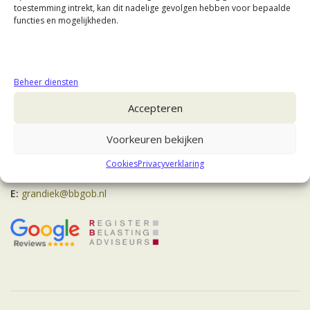
toestemming intrekt, kan dit nadelige gevolgen hebben voor bepaalde
functies en mogelijkheden.
Beheer diensten
Contact
Accepteren
Mr. V.J. Grandiek RB
Voorkeuren bekijken
Veluwestraat 3
7559 LJ Hengelo (Ov)
Cookies
Privacyverklaring
T:
06-15960358
E:
grandiek@bbgob.nl