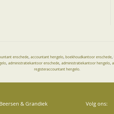
ountant enschede
,
accountant hengelo
,
boekhoudkantoor enschede
,
gelo
,
administratiekantoor enschede
,
administratiekantoor hengelo
,
a
registeraccountant hengelo
.
Beersen & Grandiek
Volg ons: