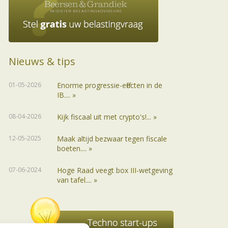
Nieuws & tips
01-05-2026
Enorme progressie-effecten in de
IB.... »
08-04-2026
Kijk fiscaal uit met crypto's!... »
12-05-2025
Maak altijd bezwaar tegen fiscale
boeten.... »
07-06-2024
Hoge Raad veegt box III-wetgeving
van tafel.... »