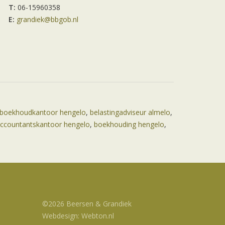
T:
06-15960358
E:
grandiek@bbgob.nl
boekhoudkantoor hengelo
,
belastingadviseur almelo
,
ccountantskantoor hengelo
,
boekhouding hengelo
,
©2026 Beersen & Grandiek
Webdesign: Webton.nl