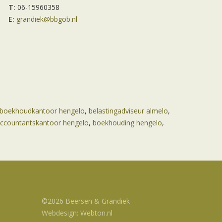
T:
06-15960358
E:
grandiek@bbgob.nl
boekhoudkantoor hengelo
,
belastingadviseur almelo
,
ccountantskantoor hengelo
,
boekhouding hengelo
,
©2026 Beersen & Grandiek
Webdesign: Webton.nl