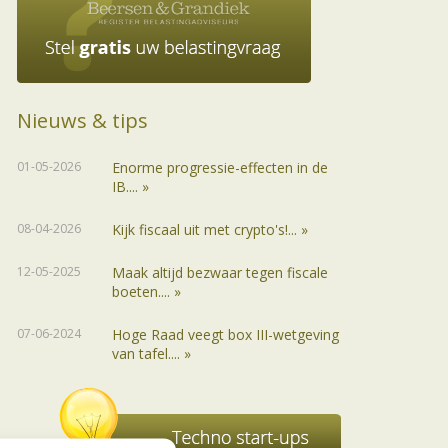
Nieuws & tips
01-05-2026
Enorme progressie-effecten in de
IB.... »
08-04-2026
Kijk fiscaal uit met crypto's!... »
12-05-2025
Maak altijd bezwaar tegen fiscale
boeten.... »
07-06-2024
Hoge Raad veegt box III-wetgeving
van tafel.... »