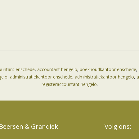
ountant enschede
,
accountant hengelo
,
boekhoudkantoor enschede
,
gelo
,
administratiekantoor enschede
,
administratiekantoor hengelo
,
a
registeraccountant hengelo
.
Beersen & Grandiek
Volg ons: