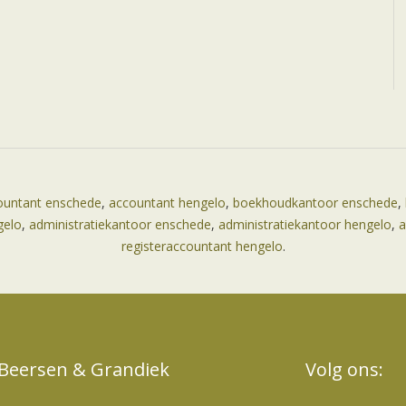
ountant enschede
,
accountant hengelo
,
boekhoudkantoor enschede
,
gelo
,
administratiekantoor enschede
,
administratiekantoor hengelo
,
a
registeraccountant hengelo
.
Beersen & Grandiek
Volg ons: