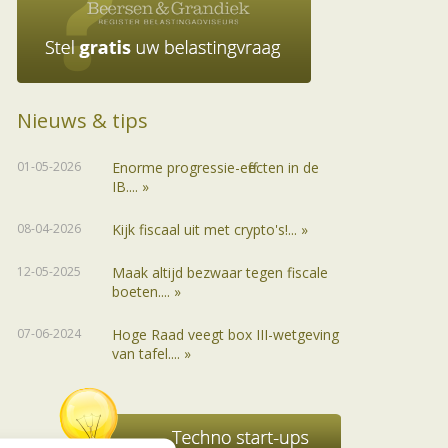
Nieuws & tips
01-05-2026
Enorme progressie-effecten in de
IB.... »
08-04-2026
Kijk fiscaal uit met crypto's!... »
12-05-2025
Maak altijd bezwaar tegen fiscale
boeten.... »
07-06-2024
Hoge Raad veegt box III-wetgeving
van tafel.... »