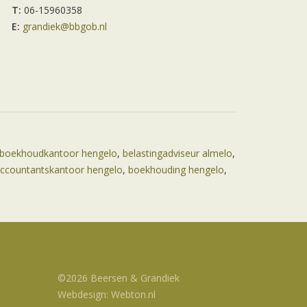
T:
06-15960358
E:
grandiek@bbgob.nl
boekhoudkantoor hengelo
,
belastingadviseur almelo
,
ccountantskantoor hengelo
,
boekhouding hengelo
,
©2026 Beersen & Grandiek
Webdesign: Webton.nl