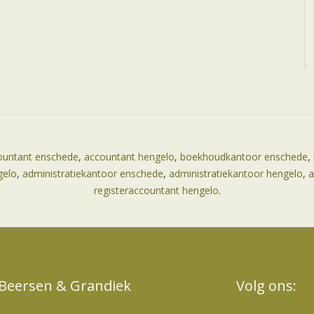
ountant enschede
,
accountant hengelo
,
boekhoudkantoor enschede
,
gelo
,
administratiekantoor enschede
,
administratiekantoor hengelo
,
a
registeraccountant hengelo
.
Beersen & Grandiek
Volg ons: