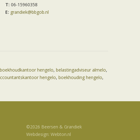
T:
06-15960358
E:
grandiek@bbgob.nl
boekhoudkantoor hengelo
,
belastingadviseur almelo
,
ccountantskantoor hengelo
,
boekhouding hengelo
,
©2026 Beersen & Grandiek
Webdesign: Webton.nl