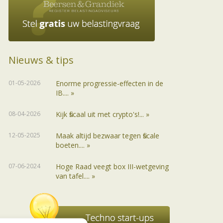
Nieuws & tips
01-05-2026
Enorme progressie-effecten in de
IB.... »
08-04-2026
Kijk fiscaal uit met crypto's!... »
12-05-2025
Maak altijd bezwaar tegen fiscale
boeten.... »
07-06-2024
Hoge Raad veegt box III-wetgeving
van tafel.... »