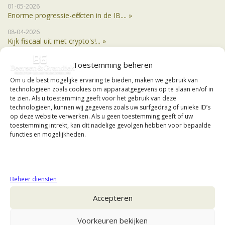
01-05-2026
Enorme progressie-effecten in de IB.... »
08-04-2026
Kijk fiscaal uit met crypto's!... »
12-05-2025
Toestemming beheren
Maak altijd bezwaar tegen fiscale boeten.... »
Om u de best mogelijke ervaring te bieden, maken we gebruik van
07-06-2024
technologieën zoals cookies om apparaatgegevens op te slaan en/of in
Hoge Raad veegt box III-wetgeving van tafel.... »
te zien. Als u toestemming geeft voor het gebruik van deze
technologieën, kunnen wij gegevens zoals uw surfgedrag of unieke ID’s
op deze website verwerken. Als u geen toestemming geeft of uw
toestemming intrekt, kan dit nadelige gevolgen hebben voor bepaalde
functies en mogelijkheden.
Beheer diensten
Accepteren
Voorkeuren bekijken