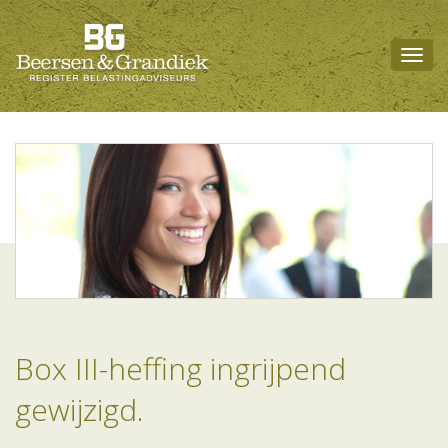
Togg
navig
Box III-heffing ingrijpend
gewijzigd.