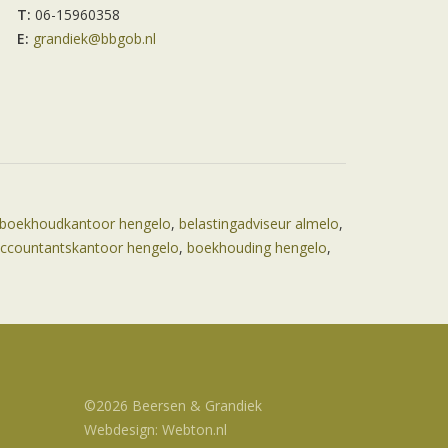
T:
06-15960358
E:
grandiek@bbgob.nl
boekhoudkantoor hengelo
,
belastingadviseur almelo
,
ccountantskantoor hengelo
,
boekhouding hengelo
,
©2026 Beersen & Grandiek
Webdesign: Webton.nl