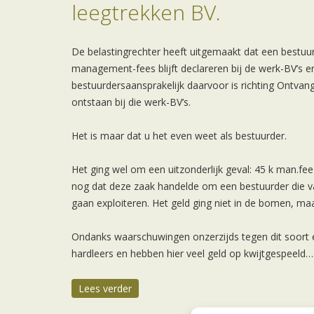
leegtrekken BV.
De belastingrechter heeft uitgemaakt dat een bestuur
management-fees blijft declareren bij de werk-BV’s e
bestuurdersaansprakelijk daarvoor is richting Ontvang
ontstaan bij die werk-BV’s.
Het is maar dat u het even weet als bestuurder.
Het ging wel om een uitzonderlijk geval: 45 k man.fe
nog dat deze zaak handelde om een bestuurder die va
gaan exploiteren. Het geld ging niet in de bomen, maa
Ondanks waarschuwingen onzerzijds tegen dit soort e
hardleers en hebben hier veel geld op kwijtgespeeld…
Lees verder