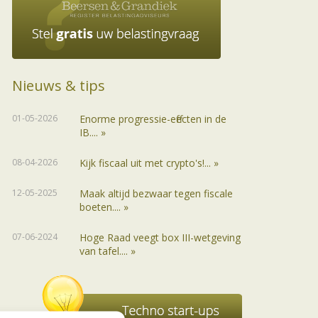
Nieuws & tips
01-05-2026
Enorme progressie-effecten in de
IB.... »
08-04-2026
Kijk fiscaal uit met crypto's!... »
12-05-2025
Maak altijd bezwaar tegen fiscale
boeten.... »
07-06-2024
Hoge Raad veegt box III-wetgeving
van tafel.... »