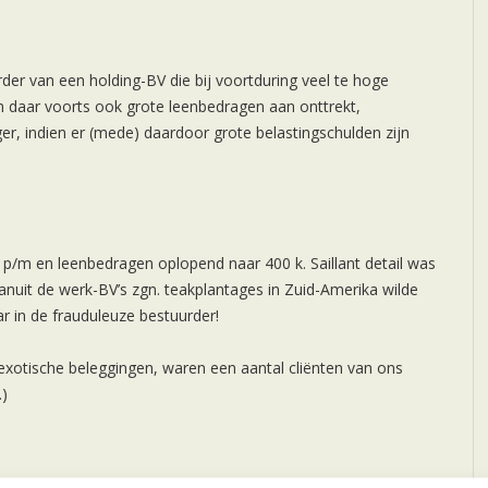
der van een holding-BV die bij voortduring veel te hoge
n daar voorts ook grote leenbedragen aan onttrekt,
er, indien er (mede) daardoor grote belastingschulden zijn
e p/m en leenbedragen oplopend naar 400 k. Saillant detail was
nuit de werk-BV’s zgn. teakplantages in Zuid-Amerika wilde
r in de frauduleuze bestuurder!
xotische beleggingen, waren een aantal cliënten van ons
.)