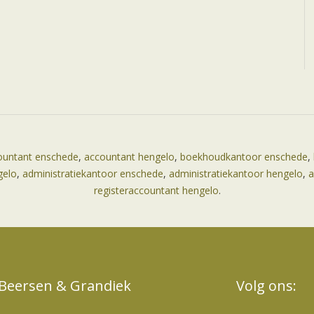
ountant enschede
,
accountant hengelo
,
boekhoudkantoor enschede
,
gelo
,
administratiekantoor enschede
,
administratiekantoor hengelo
,
a
registeraccountant hengelo
.
Beersen & Grandiek
Volg ons: