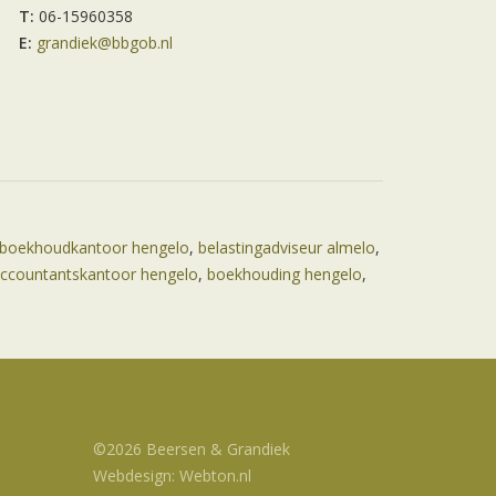
T:
06-15960358
E:
grandiek@bbgob.nl
boekhoudkantoor hengelo
,
belastingadviseur almelo
,
ccountantskantoor hengelo
,
boekhouding hengelo
,
©2026 Beersen & Grandiek
Webdesign: Webton.nl