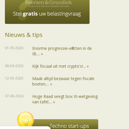
Nieuws & tips
01-05-2026
Enorme progressie-effecten in de
IB.... »
08-04-2026
Kijk fiscaal uit met crypto's!... »
12-05-2025
Maak altijd bezwaar tegen fiscale
boeten.... »
07-06-2024
Hoge Raad veegt box III-wetgeving
van tafel.... »