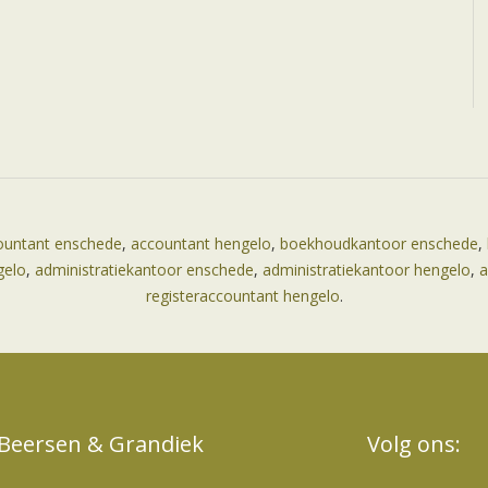
ountant enschede
,
accountant hengelo
,
boekhoudkantoor enschede
,
gelo
,
administratiekantoor enschede
,
administratiekantoor hengelo
,
a
registeraccountant hengelo
.
Beersen & Grandiek
Volg ons: