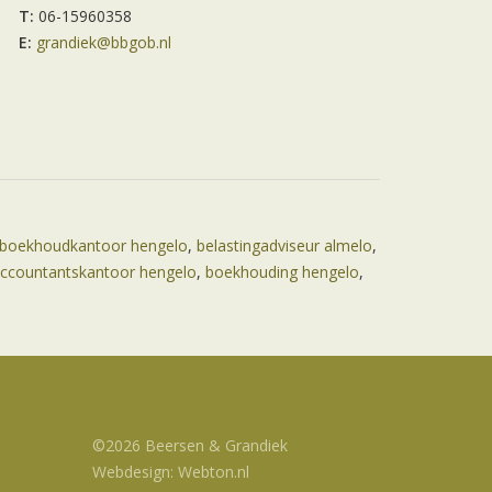
T:
06-15960358
E:
grandiek@bbgob.nl
boekhoudkantoor hengelo
,
belastingadviseur almelo
,
ccountantskantoor hengelo
,
boekhouding hengelo
,
©2026 Beersen & Grandiek
Webdesign: Webton.nl