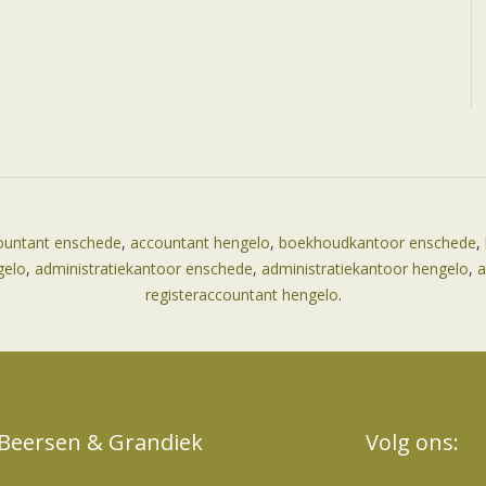
ountant enschede
,
accountant hengelo
,
boekhoudkantoor enschede
,
gelo
,
administratiekantoor enschede
,
administratiekantoor hengelo
,
a
registeraccountant hengelo
.
Beersen & Grandiek
Volg ons: