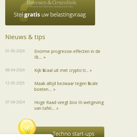
Nieuws & tips
01-05-2026
Enorme progressie-effecten in de
IB.... »
08-04-2026
Kijk fiscaal uit met crypto's!... »
12-05-2025
Maak altijd bezwaar tegen fiscale
boeten.... »
07-06-2024
Hoge Raad veegt box III-wetgeving
van tafel.... »