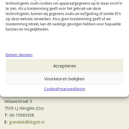
technologieën zoals cookies om apparaatgegevens op te slaan en/of in
te zien. Als u toestemming geeft voor het gebruik van deze
technologieën, kunnen wij gegevens zoals uw surfgedrag of unieke ID’s
op deze website verwerken. Als u geen toestemming geeft of uw
toestemming intrekt, kan dit nadelige gevolgen hebben voor bepaalde
functies en mogelijkheden.
Beheer diensten
Accepteren
Voorkeuren bekijken
Contact
Cookies
Privacyverklaring
Mr. V.J. Grandiek RB
Veluwestraat 3
7559 LJ Hengelo (Ov)
T:
06-15960358
E:
grandiek@bbgob.nl