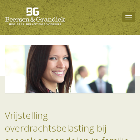
Togg
navig
Vrijstelling
overdrachtsbelasting bij