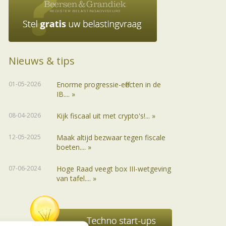
Nieuws & tips
01-05-2026
Enorme progressie-effecten in de
IB.... »
08-04-2026
Kijk fiscaal uit met crypto's!... »
12-05-2025
Maak altijd bezwaar tegen fiscale
boeten.... »
07-06-2024
Hoge Raad veegt box III-wetgeving
van tafel.... »