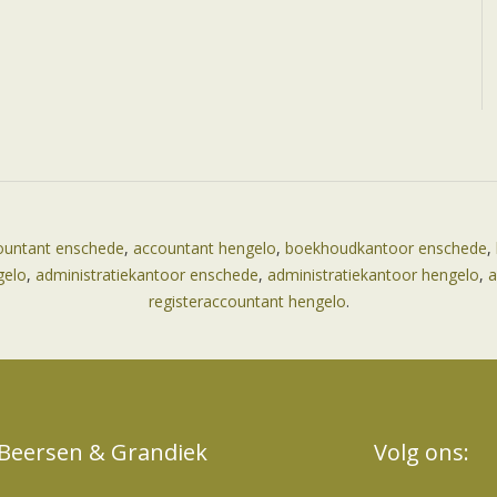
ountant enschede
,
accountant hengelo
,
boekhoudkantoor enschede
,
gelo
,
administratiekantoor enschede
,
administratiekantoor hengelo
,
a
registeraccountant hengelo
.
Beersen & Grandiek
Volg ons: