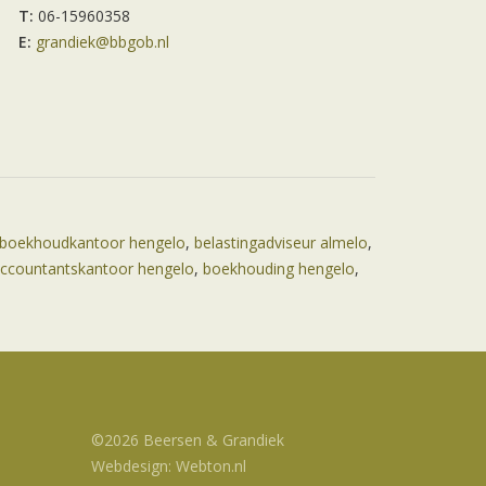
T:
06-15960358
E:
grandiek@bbgob.nl
boekhoudkantoor hengelo
,
belastingadviseur almelo
,
ccountantskantoor hengelo
,
boekhouding hengelo
,
©2026 Beersen & Grandiek
Webdesign: Webton.nl